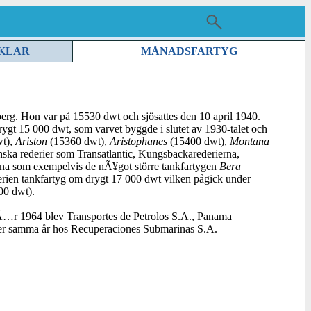
KLAR
MÅNADSFARTYG
g. Hon var på 15530 dwt och sjösattes den 10 april 1940.
 drygt 15 000 dwt, som varvet byggde i slutet av 1930-talet och
t),
Ariston
(15360 dwt),
Aristophanes
(15400 dwt),
Montana
ska rederier som Transatlantic, Kungsbackarederierna,
adana som exempelvis de nÃ¥got större tankfartygen
Bera
ien tankfartyg om drygt 17 000 dwt vilken pågick under
00 dwt).
Ã…r 1964 blev Transportes de Petrolos S.A., Panama
ober samma år hos Recuperaciones Submarinas S.A.