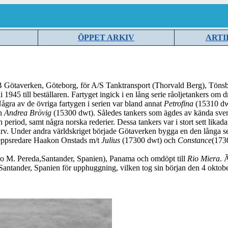
ÖPPET ARKIV
ARTI
ötaverken, Göteborg, för A/S Tanktransport (Thorvald Berg), Tönsber
 1945 till beställaren. Fartyget ingick i en lång serie råoljetankers om
Några av de övriga fartygen i serien var bland annat
Petrofina
(15310 dw
ch
Andrea Brövig
(15300 dwt). Således tankers som ägdes av kända sven
eriod, samt några norska rederier. Dessa tankers var i stort sett lik
. Under andra världskriget började Götaverken bygga en den långa ser
skeppsredare Haakon Onstads m/t
Julius
(17300 dwt) och
Constance
(173
ndo M. Pereda,Santander, Spanien), Panama och omdöpt till
Rio Miera
. 
Santander, Spanien för upphuggning, vilken tog sin början den 4 okt