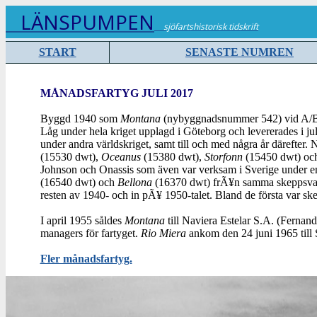
LÄNSPUMPEN
sjöfartshistorisk tidskrift
START
SENASTE NUMREN
MÅNADSFARTYG JULI 2017
Byggd 1940 som
Montana
(nybyggnadsnummer 542) vid A/B G
Låg under hela kriget upplagd i Göteborg och levererades i juli
under andra världskriget, samt till och med några år därefter. 
(15530 dwt),
Oceanus
(15380 dwt),
Storfonn
(15450 dwt) o
Johnson och Onassis som även var verksam i Sverige under en p
(16540 dwt) och
Bellona
(16370 dwt) frÃ¥n samma skeppsvarv
resten av 1940- och in pÃ¥ 1950-talet. Bland de första var 
I april 1955 såldes
Montana
till Naviera Estelar S.A. (Ferna
managers för fartyget.
Rio Miera
ankom den 24 juni 1965 till 
Fler månadsfartyg.