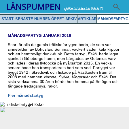
LÄNSPUMPEN
sjöfartshistorisk tidskrift
START
SENASTE NUMREN
ÖPPET ARKIV
ARTIKLAR
MÅNADSFARTYG
MÅNADSFARTYG JANUARI 2016
Snart är alla de gamla träfiskefartygen borta, de som var
sinnebilden av Bohuslän. Sommar, vackert väder, kala klippor
och ett hemtrevligt dunk-dunk. Detta fartyg,
Eskö,
hade legat
sjunket i Göteborgs hamn, men bärgades av Gotenius Varv
och lades i deras flytdocka på nyårsafton 2015. En vecka
senare hade hon transporterats bort som ved. Fartyget var
byggt 1942 i Skredsvik och fiskade på Västkusten fram till
2008 med namnen
Verona, Sylvia, Vingaskär
och
Eskö.
Det
sista verksamma 30 åren hörde hon hemma på Smögen och
fångade fredagsmys, räkor.
Fler månadsfartyg